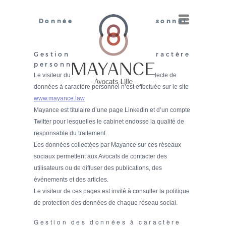
Données à caractère personnel
Menu
Gestion des données à caractère
personnel sur le Site
Le visiteur du Site est informé qu’aucune collecte de
données à caractère personnel n’est effectuée sur le site
www.mayance.law
Mayance est titulaire d’une page Linkedin et d’un compte
Twitter pour lesquelles le cabinet endosse la qualité de
responsable du traitement.
Les données collectées par Mayance sur ces réseaux
sociaux permettent aux Avocats de contacter des
utilisateurs ou de diffuser des publications, des
événements et des articles.
Le visiteur de ces pages est invité à consulter la politique
de protection des données de chaque réseau social.
Gestion des données à caractère